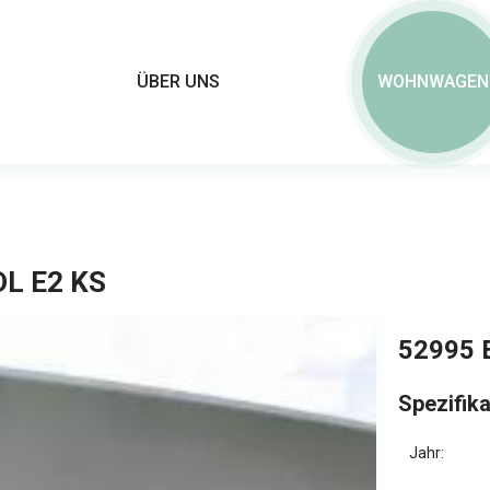
ÜBER UNS
WOHNWAGEN
DL E2 KS
52995 
Spezifik
Jahr: