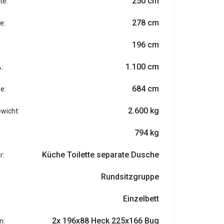
250 cm
te:
278 cm
e:
196 cm
1.100 cm
:
684 cm
e:
2.600 kg
ewicht:
794 kg
Küche Toilette separate Dusche
r:
Rundsitzgruppe
Einzelbett
2x 196x88 Heck 225x166 Bug
n: