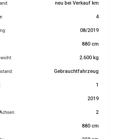
neu bei Verkauf km
and:
4
e:
08/2019
ng:
880 cm
2.600 kg
ewicht:
Gebrauchtfahrzeug
stand:
1
:
2019
2
 Achsen:
880 cm