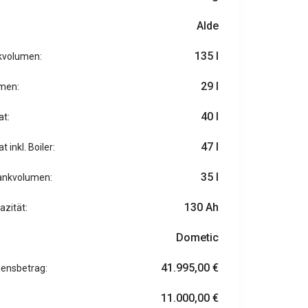
Alde
135 l
kvolumen:
29 l
umen:
40 l
at:
47 l
 inkl. Boiler:
35 l
ankvolumen:
130 Ah
azität:
Dometic
41.995,00 €
hensbetrag:
11.000,00 €