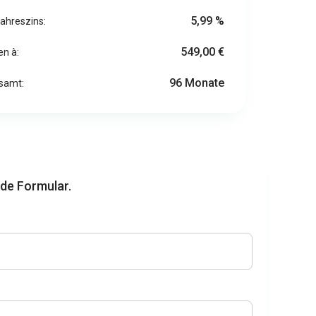
5,99 %
Jahreszins:
549,00 €
en à:
96 Monate
esamt:
nde Formular.