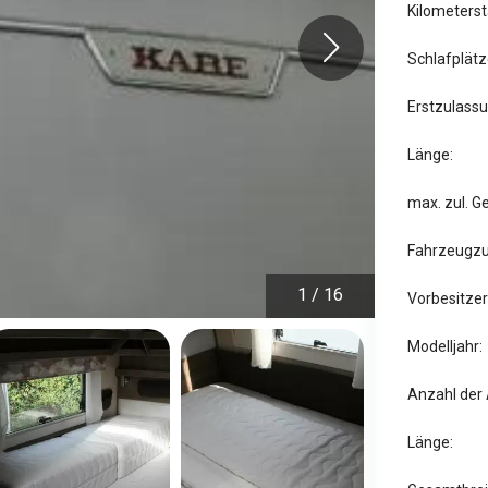
Kilometerst
Schlafplätz
Erstzulassu
Länge:
max. zul. G
Fahrzeugzu
1
/
16
Vorbesitzer
Modelljahr:
Anzahl der
Länge: