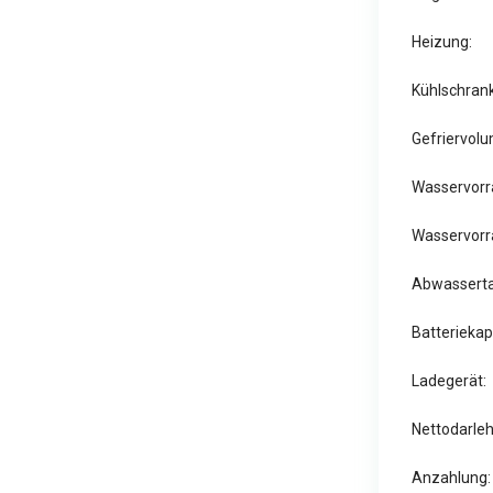
Heizung:
Kühlschran
Gefriervol
Wasservorr
Wasservorrat
Abwassert
Batteriekap
Ladegerät:
Nettodarle
Anzahlung: